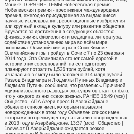
Монике. ГОРЯЧИЕ ТЕМЫ Нобелевская премия
Нобелевская премия - престижная международная
премия, ежегодно присуждаемая за выдающиеся
научные исследования, революционные изобретения
или крупный вклад в культуру или развитие общества.
Вручается за достижения в следующих областях:
физика, химия, физиология и медицина, литература,
содействие установлению мира во всём мире,
экономика. Олимпийские игры в Сочи Зимние
Олимпийские игры пройдут в Сочи с 7 по 23 февраля
2014 года. Эта Олимпиада станет самой дорогой в
истории этих соревнований: на ее подготовку
планируют потратить 1,526 трлн рублей, хотя
изначально в смету было заложено 314 млрд рублей.
Развод Владимира и Людмилы Путиных Владимир и
Людмила Путины сообщили, что развелись. Причиной
«цивилизованного развода» экс-супругов стал тот факт,
что у каждого из них «своя жизнь». РАНЕЕ 15:49 (мск) |
Общество | AПA Азери-пресс В Азербайджане
объявлен список имен, которыми называли
новорожденных в этом году Объявлен список имен,
которыми по преимуществу называли новорожденных
в 2013 году в Азербайджане. 13:37 (мск) | Общество |
1news.az В Азербайджане ожидается резкое
похолодание В ближайшие дни температура воздуха в