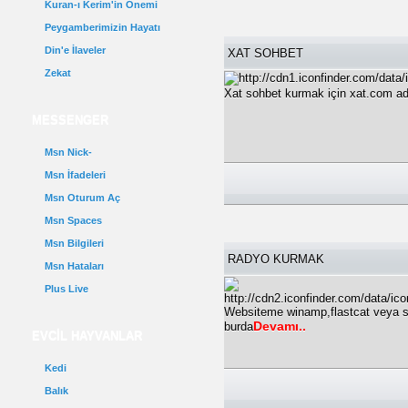
Kuran-ı Kerim'in Önemi
Peygamberimizin Hayatı
Din'e İlaveler
XAT SOHBET
Zekat
Xat sohbet kurmak için xat.com ad
MESSENGER
Msn Nick-
Msn İfadeleri
Msn Oturum Aç
Msn Spaces
Msn Bilgileri
RADYO KURMAK
Msn Hataları
Plus Live
Websiteme winamp,flastcat veya sa
Devamı..
burda
EVCİL HAYVANLAR
Kedi
Balık