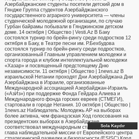
Азербайджанские студенты посетили детский дом в
Гяндже Группа студентов Азербайджанского
государственного аграрного университета — члены
студенческой молодежной организации, по случаю
Гурбан байрамы побывали в Гянджинском детском
доме. 14 октября | Общество | Vesti.Az В Баку
состоялся турнир по брейн-рингу среди подростков 12
октября в Баку, в Театре песни им. Р.Бехбудова
состоялся турнир по брейн-рингу среди подростков,
организованный Главным управлением молодежи и
спорта города и клубом интеллектуальной молодежи
«Хазар» и посвященный предстоящему Дню
независимости. 11 октября | Общество | 1news.az В
израильской Нетании проходят Дни Азербайджана Дни
Азербайджана в Израиле, организованные
Международной ассоциацией Азербайджан-Израиль
(«АзИз») при поддержке Фонда Гейдара Алиева и
Международного фонда горских евреев (СТМЕГИ),
стартовали в городе Нетания. 10 октября | Общество |
1news.az Наблюдатель: Молодежь АР на выборах
более активна, чем французская Ход голосования на
президентских выборах в Азербайджане
Sola Kaydır
соответствовал международным стандартам, заявил
глава наблюдательной миссии от Европейского центра
стратегической разведки и безопасности (ESISC) Клод