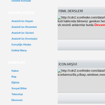
Önemli Konular
FBML DERSLERİ
ATATÜRK KÖŞESİ
kod hakkında bilmeniz gereken he
Atatürk'ün Hayatı
Devamı
vb.resimli anlatımlar burda
Atatürk'ün Resimleri
Atatürk'ün Sözleri
Atatürk'ün Krnolojisi
Gençliğe Hitabe
İstiklal Marşı
HABERLER
İCON ARŞİVİ
Haber
iconlarmozilla,yılbaşı,windows,me
Rap
Eğitim
Sosyal Bilim
Teknoloji
Ekonomi