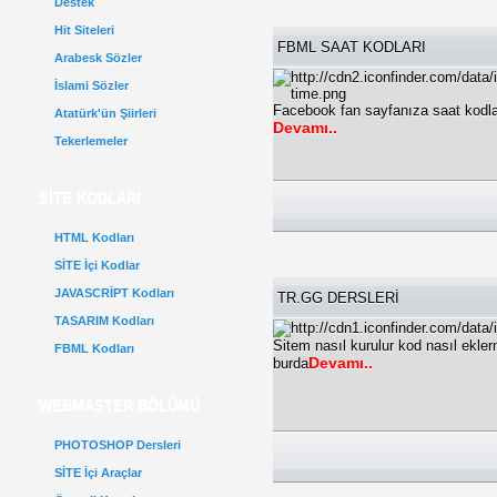
Destek
Hit Siteleri
FBML SAAT KODLARI
Arabesk Sözler
İslami Sözler
Facebook fan sayfanıza saat kodları
Atatürk'ün Şiirleri
Devamı..
Tekerlemeler
SİTE KODLARI
HTML Kodları
SİTE İçi Kodlar
JAVASCRİPT Kodları
TR.GG DERSLERİ
TASARIM Kodları
Sitem nasıl kurulur kod nasıl ekle
FBML Kodları
Devamı..
burda
WEBMASTER BÖLÜMÜ
PHOTOSHOP Dersleri
SİTE İçi Araçlar