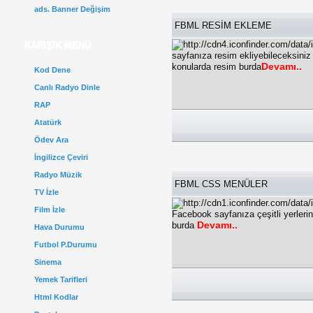
ads. Banner Değişim
FBML RESİM EKLEME
KARIŞIK MENÜ
sayfanıza resim ekliyebileceksiniz
Devamı..
konularda resim burda
Kod Dene
Canlı Radyo Dinle
RAP
Atatürk
Ödev Ara
İngilizce Çeviri
Radyo Müzik
FBML CSS MENÜLER
TV İzle
Film İzle
Facebook sayfanıza çeşitli yerlerin
Devamı..
burda
Hava Durumu
Futbol P.Durumu
Sinema
Yemek Tarifleri
Html Kodlar