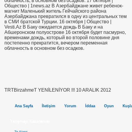
облачность, в основном без осадков. 17 октября |
Общество | 1news.az В Азербайджане живет ребенок-
магнит Маленький житель Гейчайского района
Азербайджана превратился в одну из центральных тем
в СМИ братской Турции. 16 октября | Общество |
Vesti.Az В Баку ожидается дождь В Баку и на
Абшеронском полуострове 16 октября будет пасмурно,
временами дождь, который во второй половине дня
постепенно прекратится, вечером переменная
облачность в основном без осадков.
TRTBirzahmeT YENİLENİYOR !!! 10 ARALIK 2012
Ana Sayfa
İletişim
Yorum
İddaa
Oyun
Kuşl
Yarışmayı Kazananlar
Te Ajans