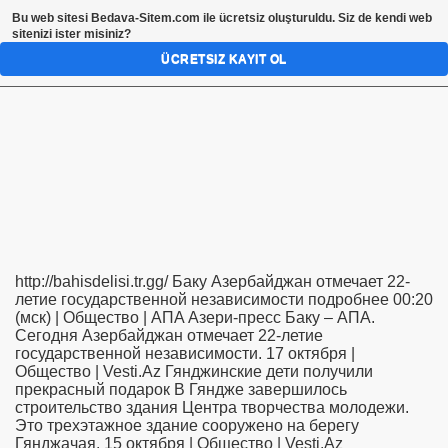
Bu web sitesi
Bedava-Sitem.com
ile ücretsiz oluşturuldu. Siz de kendi web
sitenizi ister misiniz?
ÜCRETSIZ KAYIT OL
http://bahisdelisi.tr.gg/ Баку Азербайджан отмечает 22-
летие государственной независимости подробнее 00:20
(мск) | Общество | AПA Азери-пресс Баку – АПА.
Сегодня Азербайджан отмечает 22-летие
государственной независимости. 17 октября |
Общество | Vesti.Az Гянджинские дети получили
прекрасный подарок В Гяндже завершилось
строительство здания Центра творчества молодежи.
Это трехэтажное здание сооружено на берегу
Гянджачая. 15 октября | Общество | Vesti.Az