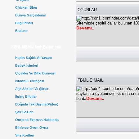
Chicken Blog
OYUNLAR
Dünya Gerçeklerim
Sitemizde çeşitli dallar bulunan 1
Bilgi Pınarı
Devamı..
Bsdene
YENİ MENÜ Not:Eklenicek
Kadın Sağlık Ve Yaşam
Bebek İsimleri
Çiçekler Ve Bitki Dünyası
FBML E MAİL
İstanbul Tarihçesi
Aşk Sözleri Ve Şiirler
sayfanıza üyelerinizin size daha ra
İlginç Bilgiler
Devamı..
burda
Doğada Tek Başına(Video)
Şair Sözleri
Outlook Express Hakkında
Binlerce Oyun Oyna
Site Kodları