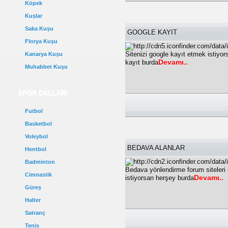
Köpek
Kuşlar
Saka Kuşu
GOOGLE KAYIT
Florya Kuşu
Sitenizi google kayıt etmek istiyo
Kanarya Kuşu
Devamı..
kayıt burda
Muhabbet Kuşu
SPOR DALLARI
Futbol
Basketbol
Voleybol
BEDAVA ALANLAR
Hentbol
Badminton
Bedava yönlendirme forum siteleri
Cimnastik
Devamı..
istiyorsan herşey burda
Güreş
Halter
Satranç
Tenis