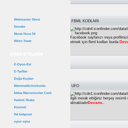
Webmaster Sitesi
FBML KODLARI
Deneke
Murat Hoca 54
Facebook sayfanızı veya profilinizi 
Webs-Team
Deva
etmek için fbml kodları burda
Gececi40
DİĞER SİTELERİM
E-Oyun-Evi
E-Tarifler
Doğa Kuşları
UFO
Matematikcinizburda
İddaa Macsonucları Canlı
ilgili merak ettiğiniz herşey resimli
Harlem Shake
Devamı..
almaktadır
Ktunnel
Hd belgesel
oyun oyna