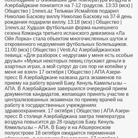
Азербайджане понизится на 7-12 градусов. 13:33 (мск) |
Общество | 1news.az Тельман Исмайлов подарил
Николаю Баскову виллу Николаю Баскову на 37-й день
рождения подарили виллу. 13:18 (мск) | Общество |
1news.az Худшая футбольная форма нынешнего
сезона Команда третьего испанского дивизиона «Ла
Ойя Лорка» стала объектом многочисленных шуток и
откровенного недоумения футбольных болельщиков.
11:00 (мск) | Общество | Vesti.Az Азербайджанская
певица: «Для разборок с недругами у меня есть особые
друзья» «Мужья некоторых певиц спускают деньги в
азартных играх, а мой супруг до сих пор ни копейки у
меня не взял» 17 октября | Общество | AПA Азери-
пресс В Азербайджане названа дата экзаменов по
приему на работу врачей Баку. Кенуль Камильгызы –
АПА. В Азербайджане завершился очередной прием
документов кандидатов, желающих принять участие в
централизованных экзаменах по приему врачей на
работу в государственных учреждениях
здравоохранения. 17 октября | Общество | AПA Азери-
пресс В столице Азербайджана завтра температура
воздуха повысится до 28 градусов Баку. Кенуль
Кямильгызы – АПА. В Баку и на Абшеронском
полуострове 18 октября ожидается переменная