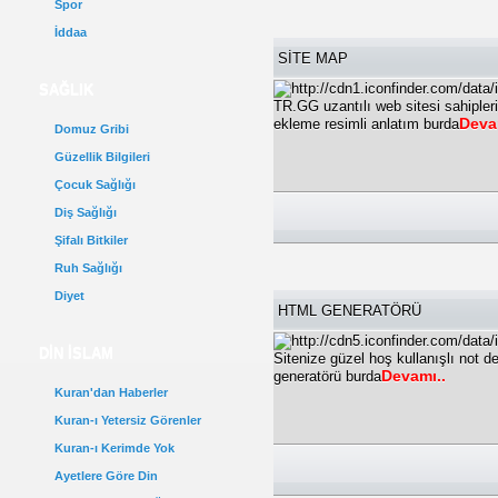
Spor
İddaa
SİTE MAP
SAĞLIK
TR.GG uzantılı web sitesi sahiple
Deva
ekleme resimli anlatım burda
Domuz Gribi
Güzellik Bilgileri
Çocuk Sağlığı
Diş Sağlığı
Şifalı Bitkiler
Ruh Sağlığı
Diyet
HTML GENERATÖRÜ
DİN İSLAM
Sitenize güzel hoş kullanışlı not de
Devamı..
generatörü burda
Kuran'dan Haberler
Kuran-ı Yetersiz Görenler
Kuran-ı Kerimde Yok
Ayetlere Göre Din