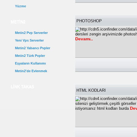
Yüzme
PHOTOSHOP
METİN2
Metin2 Pvp Serverler
dersleri zengin arşivimizde photosh
Devamı..
Yeni Vps Serverler
Metin2 Yabancı Pvpler
Metin2 Türk Pvpler
Eşyaların Kullanımı
Metin2'de Evlenmek
LİNK TAKAS
HTML KODLARI
sitenizi geliştirmek,çeşitli görsell
Dev
istiyorsanız html kodları burda